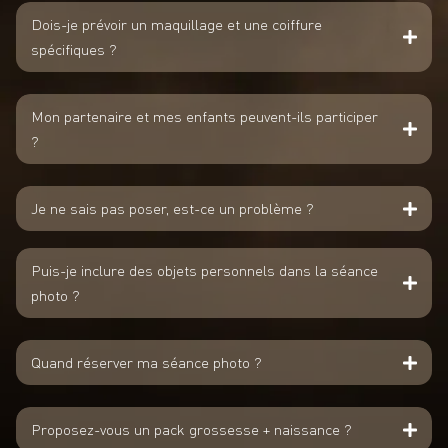
Dois-je prévoir un maquillage et une coiffure
spécifiques ?
Mon partenaire et mes enfants peuvent-ils participer
?
Je ne sais pas poser, est-ce un problème ?
Puis-je inclure des objets personnels dans la séance
photo ?
Quand réserver ma séance photo ?
Proposez-vous un pack grossesse + naissance ?