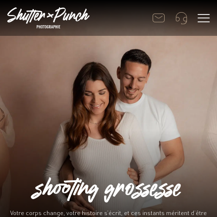
shooting grossesse
Votre corps change, votre histoire s’écrit, et ces instants méritent d’être