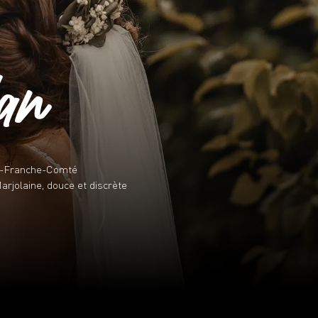
lan
e-Franche-Comté
arjolaine, douce et discrète