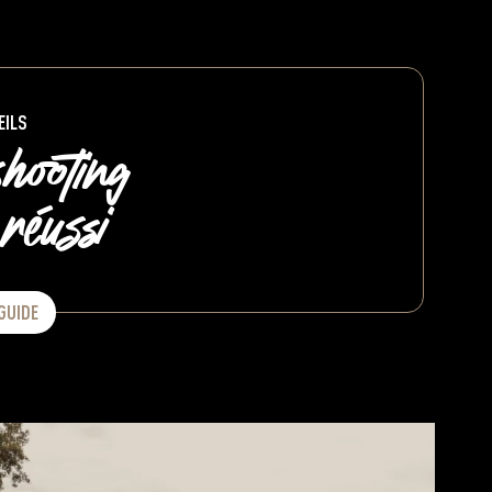
EILS
hooting
réussi
 GUIDE